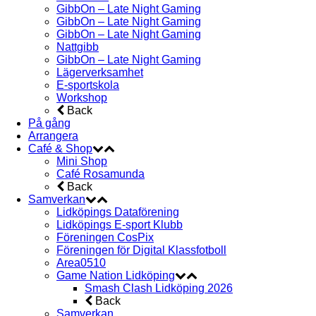
GibbOn – Late Night Gaming
GibbOn – Late Night Gaming
GibbOn – Late Night Gaming
Nattgibb
GibbOn – Late Night Gaming
Lägerverksamhet
E-sportskola
Workshop
Back
På gång
Arrangera
Café & Shop
Mini Shop
Café Rosamunda
Back
Samverkan
Lidköpings Dataförening
Lidköpings E-sport Klubb
Föreningen CosPix
Föreningen för Digital Klassfotboll
Area0510
Game Nation Lidköping
Smash Clash Lidköping 2026
Back
Samverkan