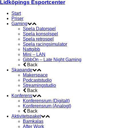
Lidköpings Esportcenter
Start
Priser
Gaming
Spela Datorspel
Spela konsolspel
Spela retrospel
Spela racingsimulator
Nattgibb
Mini – LAN
GibbOn – Late Night Gaming
Back
Skapande
Makerspace
Podcaststudio
Streamingstudio
Back
Konferens
Konferensrum (Digitalt)
Konferensrum (Analogt)
Back
Aktivitetspaket
Barnkalas
After Work