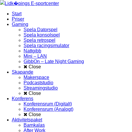
Start
Priser
Gaming
Spela Datorspel
Spela konsolspel
Spela retrospel
Spela racingsimulator
Nattgibb
Mini – LAN
GibbOn – Late Night Gaming
Close
Skapande
Makerspace
Podcaststudio
Streamingstudio
Close
Konferens
Konferensrum (Digitalt)
Konferensrum (Analogt)
Close
Aktivitetspaket
Barnkalas
After Work