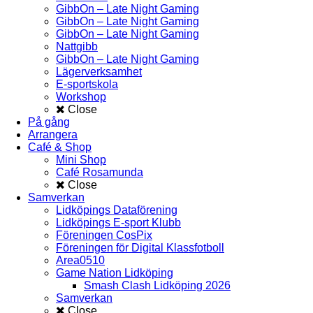
GibbOn – Late Night Gaming
GibbOn – Late Night Gaming
GibbOn – Late Night Gaming
Nattgibb
GibbOn – Late Night Gaming
Lägerverksamhet
E-sportskola
Workshop
Close
På gång
Arrangera
Café & Shop
Mini Shop
Café Rosamunda
Close
Samverkan
Lidköpings Dataförening
Lidköpings E-sport Klubb
Föreningen CosPix
Föreningen för Digital Klassfotboll
Area0510
Game Nation Lidköping
Smash Clash Lidköping 2026
Samverkan
Close