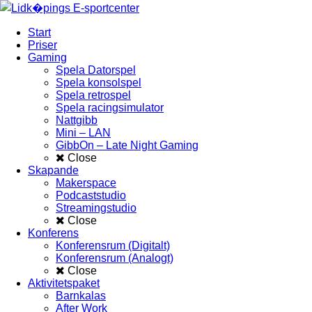
Start
Priser
Gaming
Spela Datorspel
Spela konsolspel
Spela retrospel
Spela racingsimulator
Nattgibb
Mini – LAN
GibbOn – Late Night Gaming
Close
Skapande
Makerspace
Podcaststudio
Streamingstudio
Close
Konferens
Konferensrum (Digitalt)
Konferensrum (Analogt)
Close
Aktivitetspaket
Barnkalas
After Work