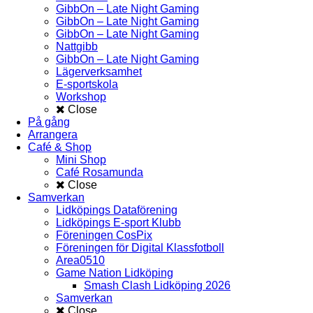
GibbOn – Late Night Gaming
GibbOn – Late Night Gaming
GibbOn – Late Night Gaming
Nattgibb
GibbOn – Late Night Gaming
Lägerverksamhet
E-sportskola
Workshop
Close
På gång
Arrangera
Café & Shop
Mini Shop
Café Rosamunda
Close
Samverkan
Lidköpings Dataförening
Lidköpings E-sport Klubb
Föreningen CosPix
Föreningen för Digital Klassfotboll
Area0510
Game Nation Lidköping
Smash Clash Lidköping 2026
Samverkan
Close