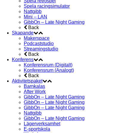
Spela retrospel
Spela racingsimulator
Nattgibb
Mini – LAN
GibbOn – Late Night Gaming
Back
Skapande
Makerspace
Podcaststudio
Streamingstudio
Back
Konferens
Konferensrum (Digitalt)
Konferensrum (Analogt)
Back
Aktivitetspaket
Barnkalas
After Work
GibbOn – Late Night Gaming
GibbOn – Late Night Gaming
GibbOn – Late Night Gaming
Nattgibb
GibbOn – Late Night Gaming
Lägerverksamhet
E-sportskola