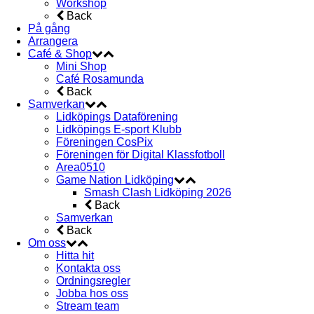
Workshop
Back
På gång
Arrangera
Café & Shop
Mini Shop
Café Rosamunda
Back
Samverkan
Lidköpings Dataförening
Lidköpings E-sport Klubb
Föreningen CosPix
Föreningen för Digital Klassfotboll
Area0510
Game Nation Lidköping
Smash Clash Lidköping 2026
Back
Samverkan
Back
Om oss
Hitta hit
Kontakta oss
Ordningsregler
Jobba hos oss
Stream team