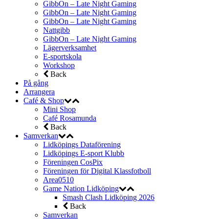
GibbOn – Late Night Gaming
GibbOn – Late Night Gaming
GibbOn – Late Night Gaming
Nattgibb
GibbOn – Late Night Gaming
Lägerverksamhet
E-sportskola
Workshop
Back
På gång
Arrangera
Café & Shop
Mini Shop
Café Rosamunda
Back
Samverkan
Lidköpings Dataförening
Lidköpings E-sport Klubb
Föreningen CosPix
Föreningen för Digital Klassfotboll
Area0510
Game Nation Lidköping
Smash Clash Lidköping 2026
Back
Samverkan