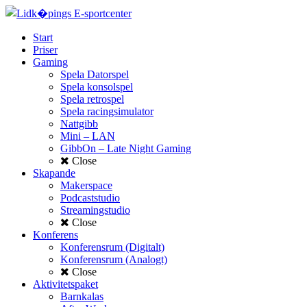
Start
Priser
Gaming
Spela Datorspel
Spela konsolspel
Spela retrospel
Spela racingsimulator
Nattgibb
Mini – LAN
GibbOn – Late Night Gaming
Close
Skapande
Makerspace
Podcaststudio
Streamingstudio
Close
Konferens
Konferensrum (Digitalt)
Konferensrum (Analogt)
Close
Aktivitetspaket
Barnkalas