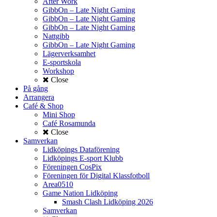
After Work
GibbOn – Late Night Gaming
GibbOn – Late Night Gaming
GibbOn – Late Night Gaming
Nattgibb
GibbOn – Late Night Gaming
Lägerverksamhet
E-sportskola
Workshop
Close
På gång
Arrangera
Café & Shop
Mini Shop
Café Rosamunda
Close
Samverkan
Lidköpings Dataförening
Lidköpings E-sport Klubb
Föreningen CosPix
Föreningen för Digital Klassfotboll
Area0510
Game Nation Lidköping
Smash Clash Lidköping 2026
Samverkan