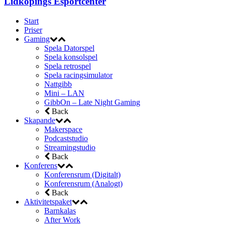
Lidköpings Esportcenter
Start
Priser
Gaming
Spela Datorspel
Spela konsolspel
Spela retrospel
Spela racingsimulator
Nattgibb
Mini – LAN
GibbOn – Late Night Gaming
Back
Skapande
Makerspace
Podcaststudio
Streamingstudio
Back
Konferens
Konferensrum (Digitalt)
Konferensrum (Analogt)
Back
Aktivitetspaket
Barnkalas
After Work