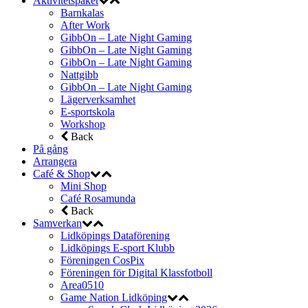
Aktivitetspaket
Barnkalas
After Work
GibbOn – Late Night Gaming
GibbOn – Late Night Gaming
GibbOn – Late Night Gaming
Nattgibb
GibbOn – Late Night Gaming
Lägerverksamhet
E-sportskola
Workshop
Back
På gång
Arrangera
Café & Shop
Mini Shop
Café Rosamunda
Back
Samverkan
Lidköpings Dataförening
Lidköpings E-sport Klubb
Föreningen CosPix
Föreningen för Digital Klassfotboll
Area0510
Game Nation Lidköping