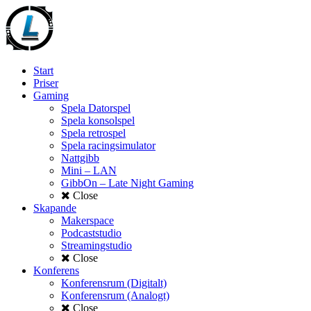
Start
Priser
Gaming
Spela Datorspel
Spela konsolspel
Spela retrospel
Spela racingsimulator
Nattgibb
Mini – LAN
GibbOn – Late Night Gaming
Close
Skapande
Makerspace
Podcaststudio
Streamingstudio
Close
Konferens
Konferensrum (Digitalt)
Konferensrum (Analogt)
Close