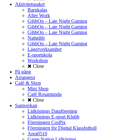
Aktivitetspaket
Barnkalas
After Work
GibbOn – Late Night Gaming
GibbOn – Late Night Gaming
GibbOn – Late Night Gaming
Nattgibb
GibbOn – Late Night Gaming
Lägerverksamhet
E-sportskola
Workshop
Close
På gång
Arrangera
Café & Shop
Mini Shop
Café Rosamunda
Close
Samverkan
Lidköpings Dataförening
Lidköpings E-sport Klubb
Föreningen CosPix
Föreningen för Digital Klassfotboll
Area0510
Game Nation Lidköping