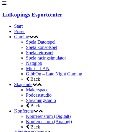
Lidköpings Esportcenter
Start
Priser
Gaming
Spela Datorspel
Spela konsolspel
Spela retrospel
Spela racingsimulator
Nattgibb
Mini – LAN
GibbOn – Late Night Gaming
Back
Skapande
Makerspace
Podcaststudio
Streamingstudio
Back
Konferens
Konferensrum (Digitalt)
Konferensrum (Analogt)
Back