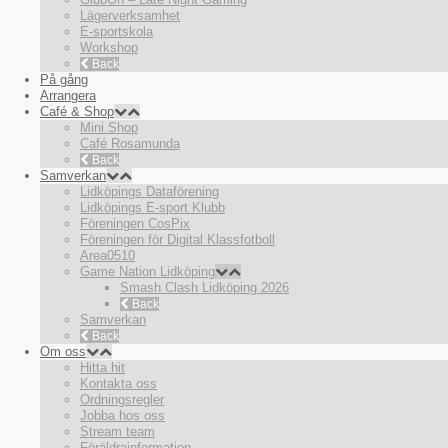
Lägerverksamhet
E-sportskola
Workshop
Back
På gång
Arrangera
Café & Shop
Mini Shop
Café Rosamunda
Back
Samverkan
Lidköpings Dataförening
Lidköpings E-sport Klubb
Föreningen CosPix
Föreningen för Digital Klassfotboll
Area0510
Game Nation Lidköping
Smash Clash Lidköping 2026
Back
Samverkan
Back
Om oss
Hitta hit
Kontakta oss
Ordningsregler
Jobba hos oss
Stream team
Föräldrainformation