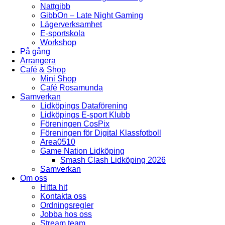
Nattgibb
GibbOn – Late Night Gaming
Lägerverksamhet
E-sportskola
Workshop
På gång
Arrangera
Café & Shop
Mini Shop
Café Rosamunda
Samverkan
Lidköpings Dataförening
Lidköpings E-sport Klubb
Föreningen CosPix
Föreningen för Digital Klassfotboll
Area0510
Game Nation Lidköping
Smash Clash Lidköping 2026
Samverkan
Om oss
Hitta hit
Kontakta oss
Ordningsregler
Jobba hos oss
Stream team