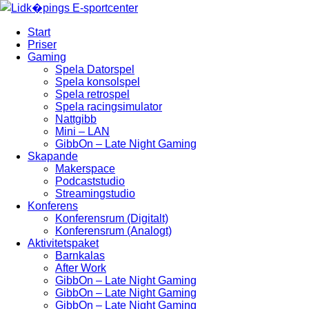
Start
Priser
Gaming
Spela Datorspel
Spela konsolspel
Spela retrospel
Spela racingsimulator
Nattgibb
Mini – LAN
GibbOn – Late Night Gaming
Skapande
Makerspace
Podcaststudio
Streamingstudio
Konferens
Konferensrum (Digitalt)
Konferensrum (Analogt)
Aktivitetspaket
Barnkalas
After Work
GibbOn – Late Night Gaming
GibbOn – Late Night Gaming
GibbOn – Late Night Gaming