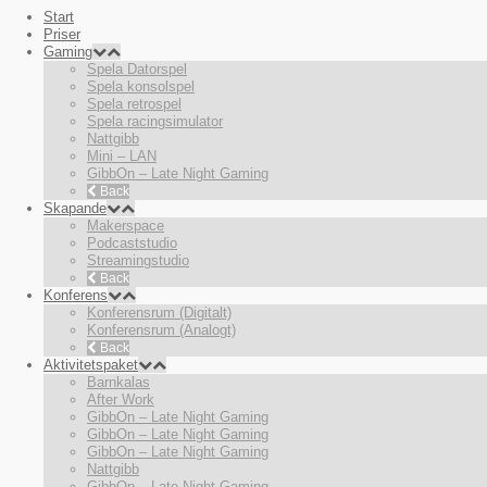
Start
Priser
Gaming
Spela Datorspel
Spela konsolspel
Spela retrospel
Spela racingsimulator
Nattgibb
Mini – LAN
GibbOn – Late Night Gaming
Back
Skapande
Makerspace
Podcaststudio
Streamingstudio
Back
Konferens
Konferensrum (Digitalt)
Konferensrum (Analogt)
Back
Aktivitetspaket
Barnkalas
After Work
GibbOn – Late Night Gaming
GibbOn – Late Night Gaming
GibbOn – Late Night Gaming
Nattgibb
GibbOn – Late Night Gaming