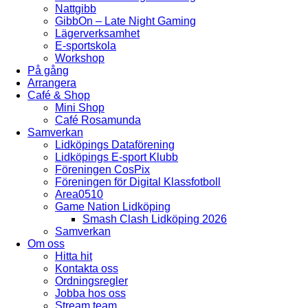
Nattgibb
GibbOn – Late Night Gaming
Lägerverksamhet
E-sportskola
Workshop
På gång
Arrangera
Café & Shop
Mini Shop
Café Rosamunda
Samverkan
Lidköpings Dataförening
Lidköpings E-sport Klubb
Föreningen CosPix
Föreningen för Digital Klassfotboll
Area0510
Game Nation Lidköping
Smash Clash Lidköping 2026
Samverkan
Om oss
Hitta hit
Kontakta oss
Ordningsregler
Jobba hos oss
Stream team