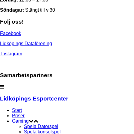
Söndagar:
Stängt till v 30
Följ oss!
Facebook
Lidköpings Dataförening
Instagram
Samarbetspartners
Lidköpings Esportcenter
Start
Priser
Gaming
Spela Datorspel
Spela konsolspel