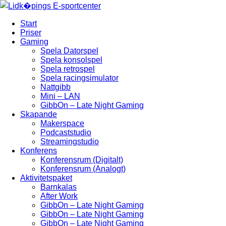
Start
Priser
Gaming
Spela Datorspel
Spela konsolspel
Spela retrospel
Spela racingsimulator
Nattgibb
Mini – LAN
GibbOn – Late Night Gaming
Skapande
Makerspace
Podcaststudio
Streamingstudio
Konferens
Konferensrum (Digitalt)
Konferensrum (Analogt)
Aktivitetspaket
Barnkalas
After Work
GibbOn – Late Night Gaming
GibbOn – Late Night Gaming
GibbOn – Late Night Gaming