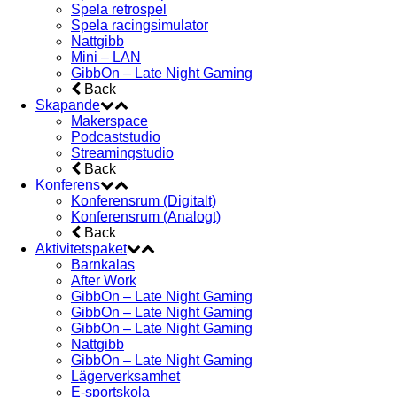
Spela retrospel
Spela racingsimulator
Nattgibb
Mini – LAN
GibbOn – Late Night Gaming
Back
Skapande
Makerspace
Podcaststudio
Streamingstudio
Back
Konferens
Konferensrum (Digitalt)
Konferensrum (Analogt)
Back
Aktivitetspaket
Barnkalas
After Work
GibbOn – Late Night Gaming
GibbOn – Late Night Gaming
GibbOn – Late Night Gaming
Nattgibb
GibbOn – Late Night Gaming
Lägerverksamhet
E-sportskola