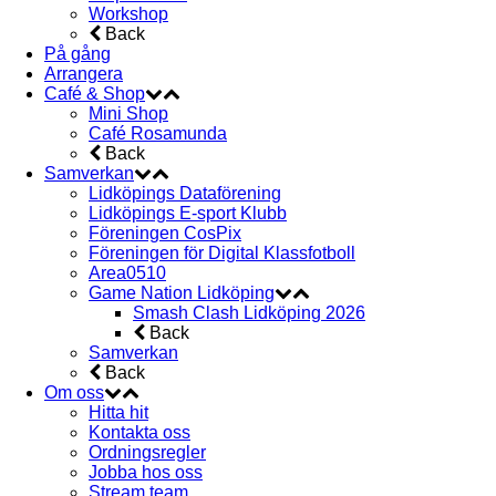
Workshop
Back
På gång
Arrangera
Café & Shop
Mini Shop
Café Rosamunda
Back
Samverkan
Lidköpings Dataförening
Lidköpings E-sport Klubb
Föreningen CosPix
Föreningen för Digital Klassfotboll
Area0510
Game Nation Lidköping
Smash Clash Lidköping 2026
Back
Samverkan
Back
Om oss
Hitta hit
Kontakta oss
Ordningsregler
Jobba hos oss
Stream team