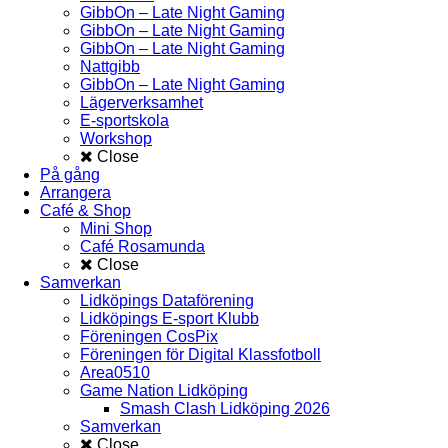
GibbOn – Late Night Gaming
GibbOn – Late Night Gaming
GibbOn – Late Night Gaming
Nattgibb
GibbOn – Late Night Gaming
Lägerverksamhet
E-sportskola
Workshop
Close
På gång
Arrangera
Café & Shop
Mini Shop
Café Rosamunda
Close
Samverkan
Lidköpings Dataförening
Lidköpings E-sport Klubb
Föreningen CosPix
Föreningen för Digital Klassfotboll
Area0510
Game Nation Lidköping
Smash Clash Lidköping 2026
Samverkan
Close