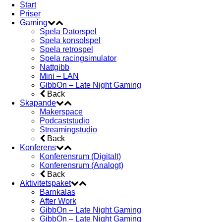
Start
Priser
Gaming
Spela Datorspel
Spela konsolspel
Spela retrospel
Spela racingsimulator
Nattgibb
Mini – LAN
GibbOn – Late Night Gaming
Back
Skapande
Makerspace
Podcaststudio
Streamingstudio
Back
Konferens
Konferensrum (Digitalt)
Konferensrum (Analogt)
Back
Aktivitetspaket
Barnkalas
After Work
GibbOn – Late Night Gaming
GibbOn – Late Night Gaming