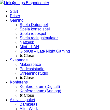
Start
Priser
Gaming
Spela Datorspel
Spela konsolspel
Spela retrospel
Spela racingsimulator
Nattgibb
Mini – LAN
GibbOn – Late Night Gaming
Close
Skapande
Makerspace
Podcaststudio
Streamingstudio
Close
Konferens
Konferensrum (Digitalt)
Konferensrum (Analogt)
Close
Aktivitetspaket
Barnkalas
After Work