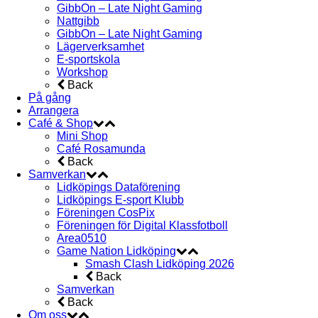
GibbOn – Late Night Gaming
Nattgibb
GibbOn – Late Night Gaming
Lägerverksamhet
E-sportskola
Workshop
Back
På gång
Arrangera
Café & Shop
Mini Shop
Café Rosamunda
Back
Samverkan
Lidköpings Dataförening
Lidköpings E-sport Klubb
Föreningen CosPix
Föreningen för Digital Klassfotboll
Area0510
Game Nation Lidköping
Smash Clash Lidköping 2026
Back
Samverkan
Back
Om oss