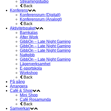
Streamingstudio
Back
Konferens
Konferensrum (Digitalt)
Konferensrum (Analogt)
Back
Aktivitetspaket
Barnkalas
After Work
GibbOn – Late Night Gaming
GibbOn – Late Night Gaming
GibbOn – Late Night Gaming
Nattgibb
GibbOn – Late Night Gaming
Lägerverksamhet
E-sportskola
Workshop
Back
På gång
Arrangera
Café & Shop
Mini Shop
Café Rosamunda
Back
Samverkan