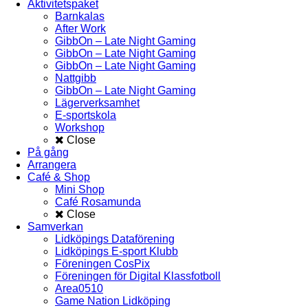
Aktivitetspaket
Barnkalas
After Work
GibbOn – Late Night Gaming
GibbOn – Late Night Gaming
GibbOn – Late Night Gaming
Nattgibb
GibbOn – Late Night Gaming
Lägerverksamhet
E-sportskola
Workshop
Close
På gång
Arrangera
Café & Shop
Mini Shop
Café Rosamunda
Close
Samverkan
Lidköpings Dataförening
Lidköpings E-sport Klubb
Föreningen CosPix
Föreningen för Digital Klassfotboll
Area0510
Game Nation Lidköping