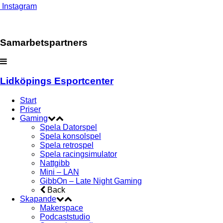
Instagram
Samarbetspartners
Lidköpings Esportcenter
Start
Priser
Gaming
Spela Datorspel
Spela konsolspel
Spela retrospel
Spela racingsimulator
Nattgibb
Mini – LAN
GibbOn – Late Night Gaming
Back
Skapande
Makerspace
Podcaststudio