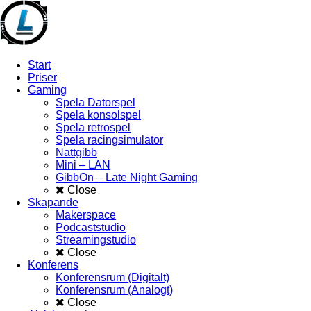
Start
Priser
Gaming
Spela Datorspel
Spela konsolspel
Spela retrospel
Spela racingsimulator
Nattgibb
Mini – LAN
GibbOn – Late Night Gaming
Close
Skapande
Makerspace
Podcaststudio
Streamingstudio
Close
Konferens
Konferensrum (Digitalt)
Konferensrum (Analogt)
Close