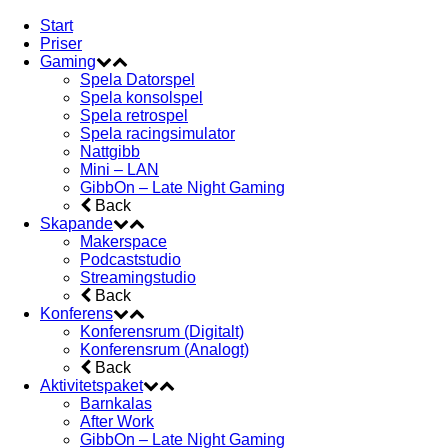
Start
Priser
Gaming
Spela Datorspel
Spela konsolspel
Spela retrospel
Spela racingsimulator
Nattgibb
Mini – LAN
GibbOn – Late Night Gaming
Back
Skapande
Makerspace
Podcaststudio
Streamingstudio
Back
Konferens
Konferensrum (Digitalt)
Konferensrum (Analogt)
Back
Aktivitetspaket
Barnkalas
After Work
GibbOn – Late Night Gaming