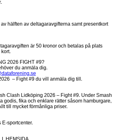
.
 av hälften av deltagaravgifterna samt presentkort
ltagaravgiften är 50 kronor och betalas på plats
kort.
G 2026 FIGHT #9?
behöver du anmäla dig.
@dataforening.se
26 – Fight #9 du vill anmäla dig till.
l Smash Clash Lidköping 2026 – Fight #9. Under Smash
pa godis, fika och enklare rätter såsom hamburgare,
lt till mycket förmånliga priser.
E-sportcenter.
TILL HEMSIDA