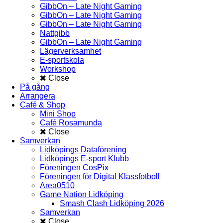
GibbOn – Late Night Gaming
GibbOn – Late Night Gaming
GibbOn – Late Night Gaming
Nattgibb
GibbOn – Late Night Gaming
Lägerverksamhet
E-sportskola
Workshop
Close
På gång
Arrangera
Café & Shop
Mini Shop
Café Rosamunda
Close
Samverkan
Lidköpings Dataförening
Lidköpings E-sport Klubb
Föreningen CosPix
Föreningen för Digital Klassfotboll
Area0510
Game Nation Lidköping
Smash Clash Lidköping 2026
Samverkan
Close