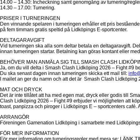
14.00 – 14.30: Incheckning samt genomgång av turnering/regler
14.30 – 17.00: Turnering.
PRISER I TURNERINGEN
Den vinnande spelaren i turneringen erhåller ett pris bestående
på fem timmars gratis speltid på Lidköpings E-sportcenter.
DELTAGARAVGIFT
Vid turneringen ska alla som deltar betala en deltagaravgift. De
innan turneringen startar. Betalning kan göras kontant eller med 
BEHÖVER MAN ANMÄLA SIG TILL SMASH CLASH LIDKÖPIN
Ja, om du vill delta i Smash Clash Lidköping 2026 – Fight #9 
Du ska senast dagen innan turneringen skicka ett mail till:
info
I mailet an ger du namn och att det är Smash Clash Lidköping 20
MAT OCH DRYCK
Det är inte tillåtet att ha med egen mat, dryck eller godis til
Clash Lidköping 2026 – Fight #9 erbjuder vi möjligheten att kö
toast, panpizza och piroger i Lidköpings E – sportcenters café. Al
ARRANGÖR
Föreningen Gamenation Lidköping i samarbete med Lidköpings 
FÖR MER INFORMATION
För mer information om turneringsregler med mera se: LÄNK 