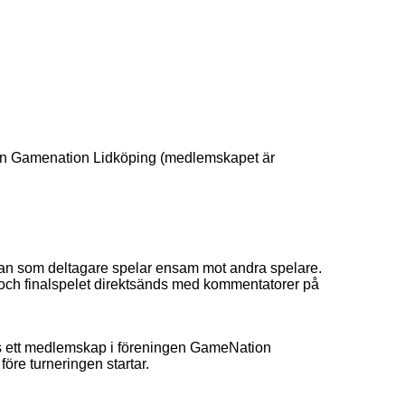
ngen Gamenation Lidköping (medlemskapet är
man som deltagare spelar ensam mot andra spelare.
 och finalspelet direktsänds med kommentatorer på
vs ett medlemskap i föreningen GameNation
före turneringen startar.