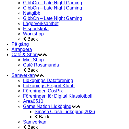
GibbOn – Late Night Gaming
GibbOn – Late Night Gaming
Nattgibb
GibbOn – Late Night Gaming
Lägerverksamhet
E-sportskola
Workshop
Back
På gång
Arrangera
Café & Shop
Mini Shop
Café Rosamunda
Back
Samverkan
Lidköpings Dataförening
Lidköpings E-sport Klubb
Föreningen CosPix
Föreningen för Digital Klassfotboll
Area0510
Game Nation Lidköping
Smash Clash Lidköping 2026
Back
Samverkan
Back