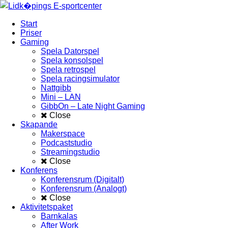
Start
Priser
Gaming
Spela Datorspel
Spela konsolspel
Spela retrospel
Spela racingsimulator
Nattgibb
Mini – LAN
GibbOn – Late Night Gaming
Close
Skapande
Makerspace
Podcaststudio
Streamingstudio
Close
Konferens
Konferensrum (Digitalt)
Konferensrum (Analogt)
Close
Aktivitetspaket
Barnkalas
After Work