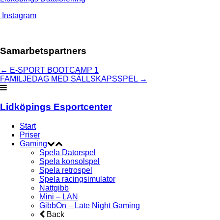
Instagram
Samarbetspartners
←
E-SPORT BOOTCAMP 1
FAMILJEDAG MED SÄLLSKAPSSPEL
→
Lidköpings Esportcenter
Start
Priser
Gaming
Spela Datorspel
Spela konsolspel
Spela retrospel
Spela racingsimulator
Nattgibb
Mini – LAN
GibbOn – Late Night Gaming
Back