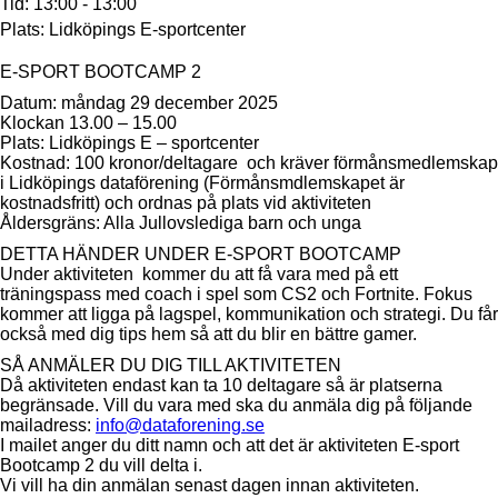
Tid:
13:00 - 13:00
Plats:
Lidköpings E-sportcenter
E-SPORT BOOTCAMP 2
Datum: måndag 29 december 2025
Klockan 13.00 – 15.00
Plats: Lidköpings E – sportcenter
Kostnad: 100 kronor/deltagare och kräver förmånsmedlemskap
i Lidköpings dataförening (Förmånsmdlemskapet är
kostnadsfritt) och ordnas på plats vid aktiviteten
Åldersgräns: Alla Jullovslediga barn och unga
DETTA HÄNDER UNDER E-SPORT BOOTCAMP
Under aktiviteten kommer du att få vara med på ett
träningspass med coach i spel som CS2 och Fortnite. Fokus
kommer att ligga på lagspel, kommunikation och strategi. Du får
också med dig tips hem så att du blir en bättre gamer.
SÅ ANMÄLER DU DIG TILL AKTIVITETEN
Då aktiviteten endast kan ta 10 deltagare så är platserna
begränsade. Vill du vara med ska du anmäla dig på följande
mailadress:
info@dataforening.se
I mailet anger du ditt namn och att det är aktiviteten E-sport
Bootcamp 2 du vill delta i.
Vi vill ha din anmälan senast dagen innan aktiviteten.