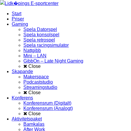
Start
Priser
Gaming
Spela Datorspel
Spela konsolspel
Spela retrospel
Spela racingsimulator
Nattgibb
Mini – LAN
GibbOn – Late Night Gaming
Close
Skapande
Makerspace
Podcaststudio
Streamingstudio
Close
Konferens
Konferensrum (Digitalt)
Konferensrum (Analogt)
Close
Aktivitetspaket
Barnkalas
After Work