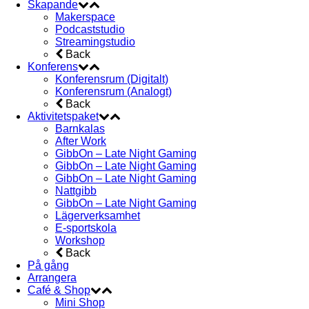
Skapande
Makerspace
Podcaststudio
Streamingstudio
Back
Konferens
Konferensrum (Digitalt)
Konferensrum (Analogt)
Back
Aktivitetspaket
Barnkalas
After Work
GibbOn – Late Night Gaming
GibbOn – Late Night Gaming
GibbOn – Late Night Gaming
Nattgibb
GibbOn – Late Night Gaming
Lägerverksamhet
E-sportskola
Workshop
Back
På gång
Arrangera
Café & Shop
Mini Shop