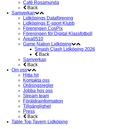
Café Rosamunda
Back
Samverkan
Lidköpings Dataförening
Lidköpings E-sport Klubb
Föreningen CosPix
Föreningen för Digital Klassfotboll
Area0510
Game Nation Lidköping
Smash Clash Lidköping 2026
Back
Samverkan
Back
Om oss
Hitta hit
Kontakta oss
Ordningsregler
Jobba hos oss
Stream team
Föräldrainformation
Tillgänglighet
Press
Back
Table Top Tavern Lidköping