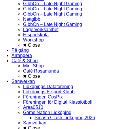
GibbOn – Late Night Gaming
GibbOn – Late Night Gaming
GibbOn – Late Night Gaming
Nattgibb
GibbOn – Late Night Gaming
Lägerverksamhet
E-sportskola
Workshop
Close
På gång
Arrangera
Café & Shop
Mini Shop
Café Rosamunda
Close
Samverkan
Lidköpings Dataförening
Lidköpings E-sport Klubb
Föreningen CosPix
Föreningen för Digital Klassfotboll
Area0510
Game Nation Lidköping
Smash Clash Lidköping 2026
Samverkan
Close