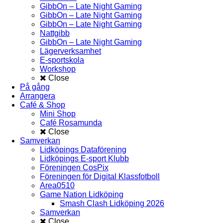
GibbOn – Late Night Gaming
GibbOn – Late Night Gaming
GibbOn – Late Night Gaming
Nattgibb
GibbOn – Late Night Gaming
Lägerverksamhet
E-sportskola
Workshop
Close
På gång
Arrangera
Café & Shop
Mini Shop
Café Rosamunda
Close
Samverkan
Lidköpings Dataförening
Lidköpings E-sport Klubb
Föreningen CosPix
Föreningen för Digital Klassfotboll
Area0510
Game Nation Lidköping
Smash Clash Lidköping 2026
Samverkan
Close