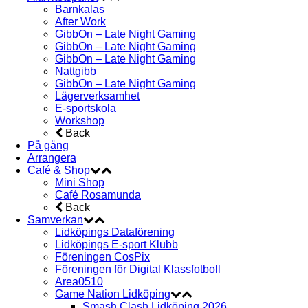
Barnkalas
After Work
GibbOn – Late Night Gaming
GibbOn – Late Night Gaming
GibbOn – Late Night Gaming
Nattgibb
GibbOn – Late Night Gaming
Lägerverksamhet
E-sportskola
Workshop
Back
På gång
Arrangera
Café & Shop
Mini Shop
Café Rosamunda
Back
Samverkan
Lidköpings Dataförening
Lidköpings E-sport Klubb
Föreningen CosPix
Föreningen för Digital Klassfotboll
Area0510
Game Nation Lidköping
Smash Clash Lidköping 2026