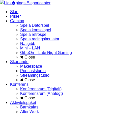
Start
Priser
Gaming
Spela Datorspel
Spela konsolspel
Spela retrospel
Spela racingsimulator
Nattgibb
Mini – LAN
GibbOn – Late Night Gaming
Close
Skapande
Makerspace
Podcaststudio
Streamingstudio
Close
Konferens
Konferensrum (Digitalt)
Konferensrum (Analogt)
Close
Aktivitetspaket
Barnkalas
After Work