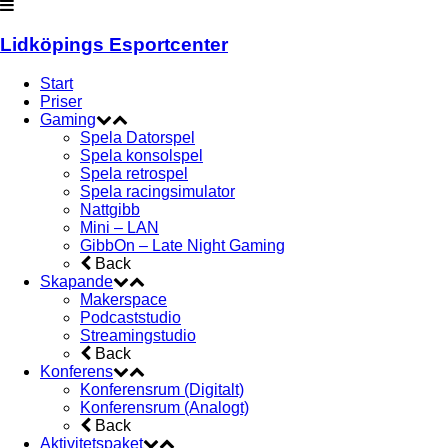
Lidköpings Esportcenter
Start
Priser
Gaming
Spela Datorspel
Spela konsolspel
Spela retrospel
Spela racingsimulator
Nattgibb
Mini – LAN
GibbOn – Late Night Gaming
Back
Skapande
Makerspace
Podcaststudio
Streamingstudio
Back
Konferens
Konferensrum (Digitalt)
Konferensrum (Analogt)
Back
Aktivitetspaket