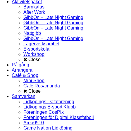
Aktivitetspaket
Barnkalas
After Work
GibbOn – Late Night Gaming
GibbOn – Late Night Gaming
GibbOn – Late Night Gaming
Nattgibb
GibbOn – Late Night Gaming
Lägerverksamhet
E-sportskola
Workshop
Close
På gång
Arrangera
Café & Shop
Mini Shop
Café Rosamunda
Close
Samverkan
Lidköpings Dataförening
Lidköpings E-sport Klubb
Föreningen CosPix
Föreningen för Digital Klassfotboll
Area0510
Game Nation Lidköping