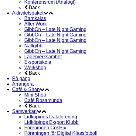
Konferensrum (Analogt)
Back
Aktivitetspaket
Barnkalas
After Work
GibbOn – Late Night Gaming
GibbOn – Late Night Gaming
GibbOn – Late Night Gaming
Nattgibb
GibbOn – Late Night Gaming
Lägerverksamhet
E-sportskola
Workshop
Back
På gång
Arrangera
Café & Shop
Mini Shop
Café Rosamunda
Back
Samverkan
Lidköpings Dataförening
Lidköpings E-sport Klubb
Föreningen CosPix
Föreningen för Digital Klassfotboll