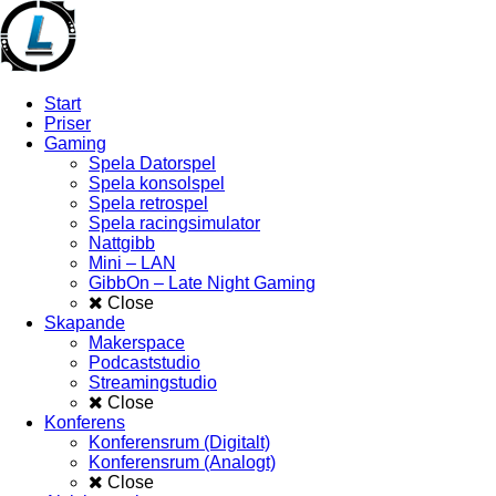
Start
Priser
Gaming
Spela Datorspel
Spela konsolspel
Spela retrospel
Spela racingsimulator
Nattgibb
Mini – LAN
GibbOn – Late Night Gaming
Close
Skapande
Makerspace
Podcaststudio
Streamingstudio
Close
Konferens
Konferensrum (Digitalt)
Konferensrum (Analogt)
Close