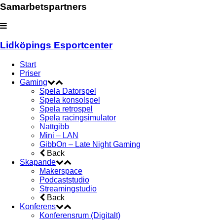
Samarbetspartners
Lidköpings Esportcenter
Start
Priser
Gaming
Spela Datorspel
Spela konsolspel
Spela retrospel
Spela racingsimulator
Nattgibb
Mini – LAN
GibbOn – Late Night Gaming
Back
Skapande
Makerspace
Podcaststudio
Streamingstudio
Back
Konferens
Konferensrum (Digitalt)