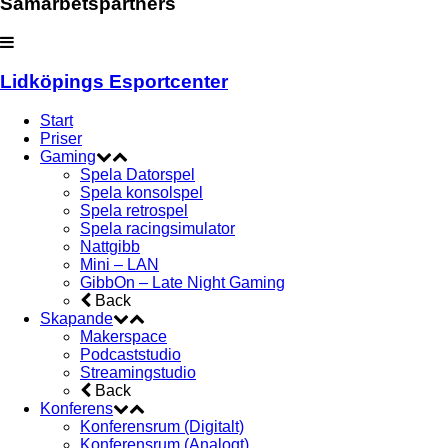
Samarbetspartners
Lidköpings Esportcenter
Start
Priser
Gaming
Spela Datorspel
Spela konsolspel
Spela retrospel
Spela racingsimulator
Nattgibb
Mini – LAN
GibbOn – Late Night Gaming
Back
Skapande
Makerspace
Podcaststudio
Streamingstudio
Back
Konferens
Konferensrum (Digitalt)
Konferensrum (Analogt)