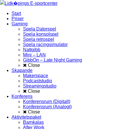
Start
Priser
Gaming
Spela Datorspel
Spela konsolspel
Spela retrospel
Spela racingsimulator
Nattgibb
Mini – LAN
GibbOn – Late Night Gaming
Close
Skapande
Makerspace
Podcaststudio
Streamingstudio
Close
Konferens
Konferensrum (Digitalt)
Konferensrum (Analogt)
Close
Aktivitetspaket
Barnkalas
After Work