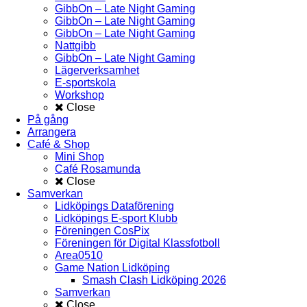
GibbOn – Late Night Gaming
GibbOn – Late Night Gaming
GibbOn – Late Night Gaming
Nattgibb
GibbOn – Late Night Gaming
Lägerverksamhet
E-sportskola
Workshop
Close
På gång
Arrangera
Café & Shop
Mini Shop
Café Rosamunda
Close
Samverkan
Lidköpings Dataförening
Lidköpings E-sport Klubb
Föreningen CosPix
Föreningen för Digital Klassfotboll
Area0510
Game Nation Lidköping
Smash Clash Lidköping 2026
Samverkan
Close