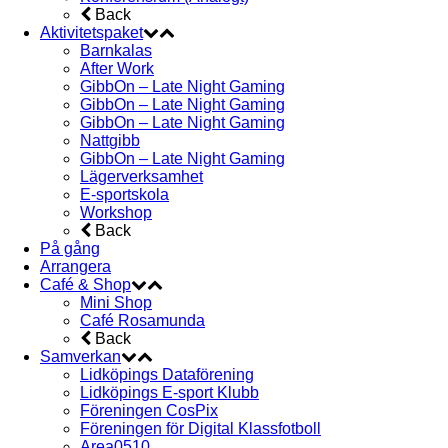
Back
Aktivitetspaket
Barnkalas
After Work
GibbOn – Late Night Gaming
GibbOn – Late Night Gaming
GibbOn – Late Night Gaming
Nattgibb
GibbOn – Late Night Gaming
Lägerverksamhet
E-sportskola
Workshop
Back
På gång
Arrangera
Café & Shop
Mini Shop
Café Rosamunda
Back
Samverkan
Lidköpings Dataförening
Lidköpings E-sport Klubb
Föreningen CosPix
Föreningen för Digital Klassfotboll
Area0510