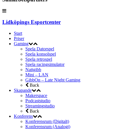
Lidköpings Esportcenter
Start
Priser
Gaming
Spela Datorspel
Spela konsolspel
Spela retrospel
Spela racingsimulator
Nattgibb
Mini – LAN
GibbOn – Late Night Gaming
Back
Skapande
Makerspace
Podcaststudio
Streamingstudio
Back
Konferens
Konferensrum (Digitalt)
Konferensrum (Analogt)