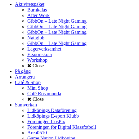
Aktivitetspaket
Barnkalas
After Work
GibbOn – Late Night Gaming
GibbOn – Late Night Gaming
GibbOn – Late Night Gaming
Nattgibb
GibbOn – Late Night Gaming
Lägerverksamhet
E-sportskola
Workshop
Close
På gång
Arrangera
Café & Shop
Mini Shop
Café Rosamunda
Close
Samverkan
Lidköpings Dataförening
Lidköpings E-sport Klubb
Föreningen CosPix
Föreningen för Digital Klassfotboll
Area0510
Game Nation Lidköping