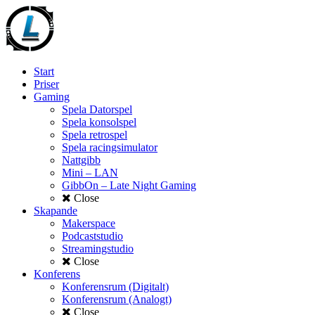
Start
Priser
Gaming
Spela Datorspel
Spela konsolspel
Spela retrospel
Spela racingsimulator
Nattgibb
Mini – LAN
GibbOn – Late Night Gaming
Close
Skapande
Makerspace
Podcaststudio
Streamingstudio
Close
Konferens
Konferensrum (Digitalt)
Konferensrum (Analogt)
Close