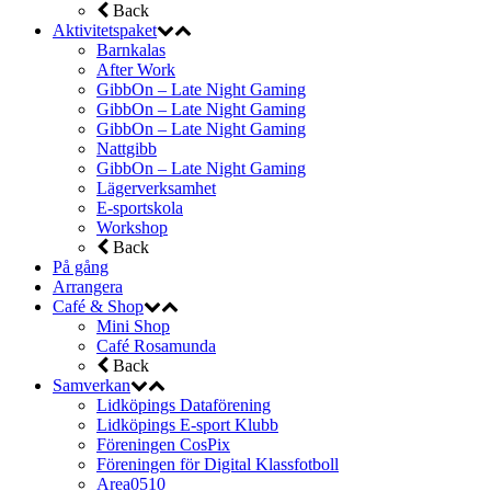
Back
Aktivitetspaket
Barnkalas
After Work
GibbOn – Late Night Gaming
GibbOn – Late Night Gaming
GibbOn – Late Night Gaming
Nattgibb
GibbOn – Late Night Gaming
Lägerverksamhet
E-sportskola
Workshop
Back
På gång
Arrangera
Café & Shop
Mini Shop
Café Rosamunda
Back
Samverkan
Lidköpings Dataförening
Lidköpings E-sport Klubb
Föreningen CosPix
Föreningen för Digital Klassfotboll
Area0510