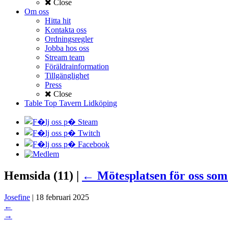
Close
Om oss
Hitta hit
Kontakta oss
Ordningsregler
Jobba hos oss
Stream team
Föräldrainformation
Tillgänglighet
Press
Close
Table Top Tavern Lidköping
Hemsida (11)
|
←
Mötesplatsen för oss som
Josefine
|
18 februari 2025
←
→