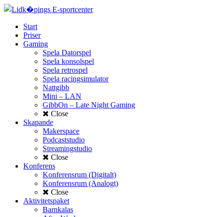
Start
Priser
Gaming
Spela Datorspel
Spela konsolspel
Spela retrospel
Spela racingsimulator
Nattgibb
Mini – LAN
GibbOn – Late Night Gaming
Close
Skapande
Makerspace
Podcaststudio
Streamingstudio
Close
Konferens
Konferensrum (Digitalt)
Konferensrum (Analogt)
Close
Aktivitetspaket
Barnkalas