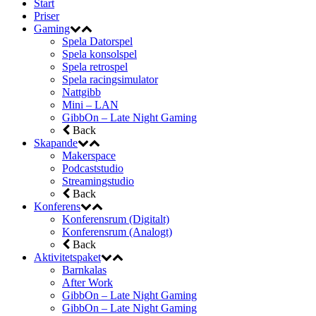
Start
Priser
Gaming
Spela Datorspel
Spela konsolspel
Spela retrospel
Spela racingsimulator
Nattgibb
Mini – LAN
GibbOn – Late Night Gaming
Back
Skapande
Makerspace
Podcaststudio
Streamingstudio
Back
Konferens
Konferensrum (Digitalt)
Konferensrum (Analogt)
Back
Aktivitetspaket
Barnkalas
After Work
GibbOn – Late Night Gaming
GibbOn – Late Night Gaming