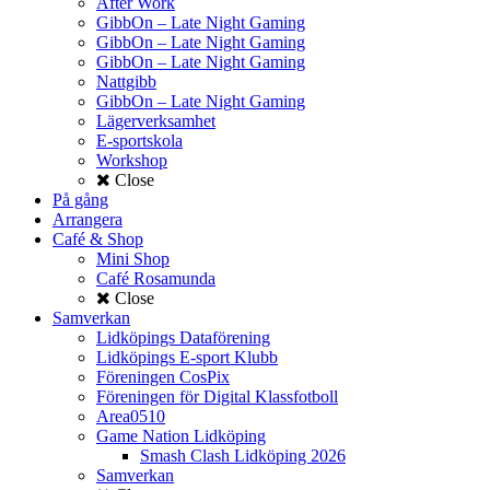
After Work
GibbOn – Late Night Gaming
GibbOn – Late Night Gaming
GibbOn – Late Night Gaming
Nattgibb
GibbOn – Late Night Gaming
Lägerverksamhet
E-sportskola
Workshop
Close
På gång
Arrangera
Café & Shop
Mini Shop
Café Rosamunda
Close
Samverkan
Lidköpings Dataförening
Lidköpings E-sport Klubb
Föreningen CosPix
Föreningen för Digital Klassfotboll
Area0510
Game Nation Lidköping
Smash Clash Lidköping 2026
Samverkan