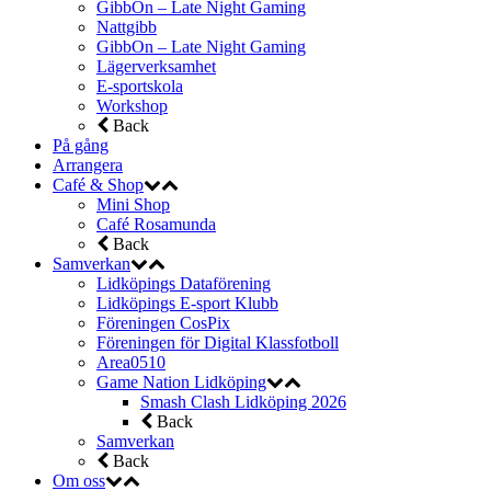
GibbOn – Late Night Gaming
Nattgibb
GibbOn – Late Night Gaming
Lägerverksamhet
E-sportskola
Workshop
Back
På gång
Arrangera
Café & Shop
Mini Shop
Café Rosamunda
Back
Samverkan
Lidköpings Dataförening
Lidköpings E-sport Klubb
Föreningen CosPix
Föreningen för Digital Klassfotboll
Area0510
Game Nation Lidköping
Smash Clash Lidköping 2026
Back
Samverkan
Back
Om oss