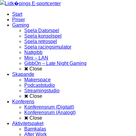
Start
Priser
Gaming
Spela Datorspel
Spela konsolspel
Spela retrospel
Spela racingsimulator
Nattgibb
Mini – LAN
GibbOn – Late Night Gaming
Close
Skapande
Makerspace
Podcaststudio
Streamingstudio
Close
Konferens
Konferensrum (Digitalt)
Konferensrum (Analogt)
Close
Aktivitetspaket
Barnkalas
After Work