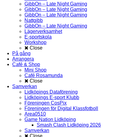
GibbOn – Late Night Gaming
GibbOn – Late Night Gaming
GibbOn – Late Night Gaming
Nattgibb
GibbOn – Late Night Gaming
Lägerverksamhet
E-sportskola
Workshop
Close
På gång
Arrangera
Café & Shop
Mini Shop
Café Rosamunda
Close
Samverkan
Lidköpings Dataförening
Lidköpings E-sport Klubb
Föreningen CosPix
Föreningen för Digital Klassfotboll
Area0510
Game Nation Lidköping
Smash Clash Lidköping 2026
Samverkan
Close