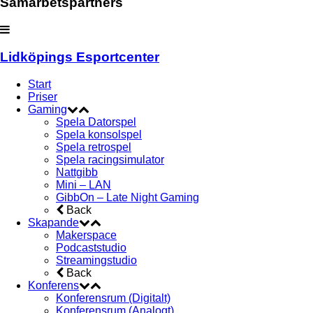
Samarbetspartners
Lidköpings Esportcenter
Start
Priser
Gaming
Spela Datorspel
Spela konsolspel
Spela retrospel
Spela racingsimulator
Nattgibb
Mini – LAN
GibbOn – Late Night Gaming
Back
Skapande
Makerspace
Podcaststudio
Streamingstudio
Back
Konferens
Konferensrum (Digitalt)
Konferensrum (Analogt)