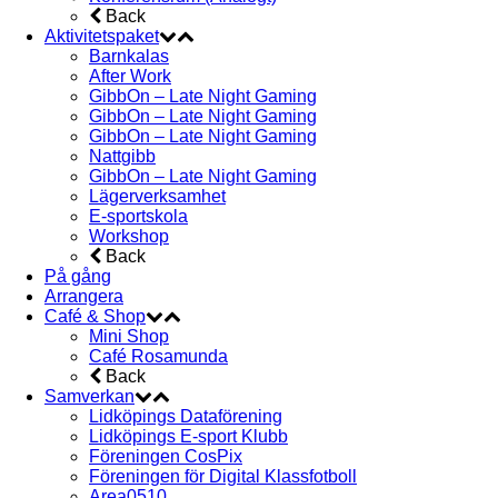
Back
Aktivitetspaket
Barnkalas
After Work
GibbOn – Late Night Gaming
GibbOn – Late Night Gaming
GibbOn – Late Night Gaming
Nattgibb
GibbOn – Late Night Gaming
Lägerverksamhet
E-sportskola
Workshop
Back
På gång
Arrangera
Café & Shop
Mini Shop
Café Rosamunda
Back
Samverkan
Lidköpings Dataförening
Lidköpings E-sport Klubb
Föreningen CosPix
Föreningen för Digital Klassfotboll
Area0510