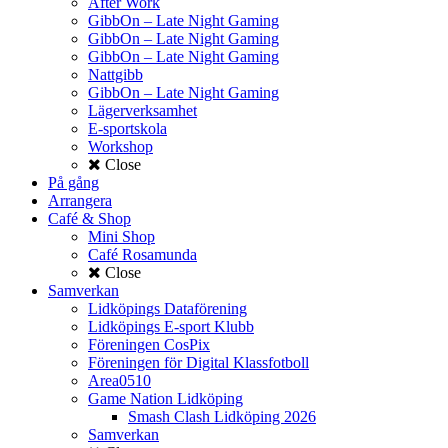
After Work
GibbOn – Late Night Gaming
GibbOn – Late Night Gaming
GibbOn – Late Night Gaming
Nattgibb
GibbOn – Late Night Gaming
Lägerverksamhet
E-sportskola
Workshop
Close
På gång
Arrangera
Café & Shop
Mini Shop
Café Rosamunda
Close
Samverkan
Lidköpings Dataförening
Lidköpings E-sport Klubb
Föreningen CosPix
Föreningen för Digital Klassfotboll
Area0510
Game Nation Lidköping
Smash Clash Lidköping 2026
Samverkan