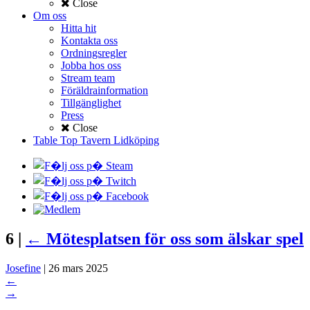
Close
Om oss
Hitta hit
Kontakta oss
Ordningsregler
Jobba hos oss
Stream team
Föräldrainformation
Tillgänglighet
Press
Close
Table Top Tavern Lidköping
6
|
←
Mötesplatsen för oss som älskar spel
Josefine
|
26 mars 2025
←
→