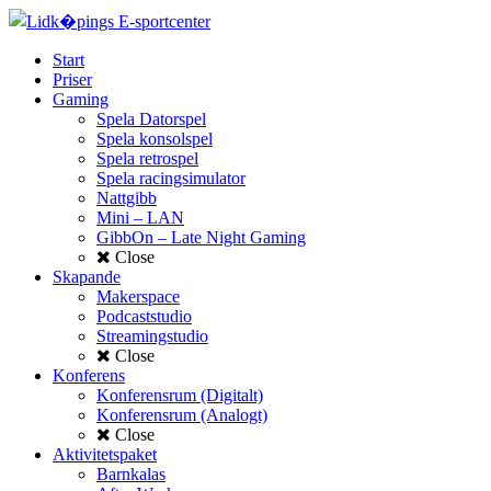
Start
Priser
Gaming
Spela Datorspel
Spela konsolspel
Spela retrospel
Spela racingsimulator
Nattgibb
Mini – LAN
GibbOn – Late Night Gaming
Close
Skapande
Makerspace
Podcaststudio
Streamingstudio
Close
Konferens
Konferensrum (Digitalt)
Konferensrum (Analogt)
Close
Aktivitetspaket
Barnkalas