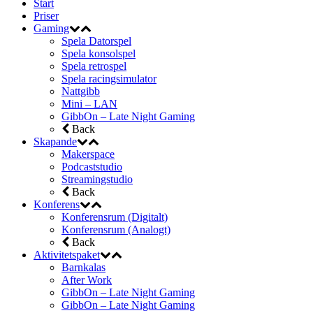
Start
Priser
Gaming
Spela Datorspel
Spela konsolspel
Spela retrospel
Spela racingsimulator
Nattgibb
Mini – LAN
GibbOn – Late Night Gaming
Back
Skapande
Makerspace
Podcaststudio
Streamingstudio
Back
Konferens
Konferensrum (Digitalt)
Konferensrum (Analogt)
Back
Aktivitetspaket
Barnkalas
After Work
GibbOn – Late Night Gaming
GibbOn – Late Night Gaming