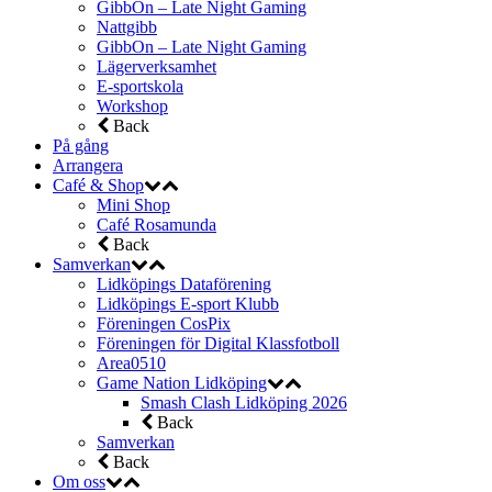
GibbOn – Late Night Gaming
Nattgibb
GibbOn – Late Night Gaming
Lägerverksamhet
E-sportskola
Workshop
Back
På gång
Arrangera
Café & Shop
Mini Shop
Café Rosamunda
Back
Samverkan
Lidköpings Dataförening
Lidköpings E-sport Klubb
Föreningen CosPix
Föreningen för Digital Klassfotboll
Area0510
Game Nation Lidköping
Smash Clash Lidköping 2026
Back
Samverkan
Back
Om oss