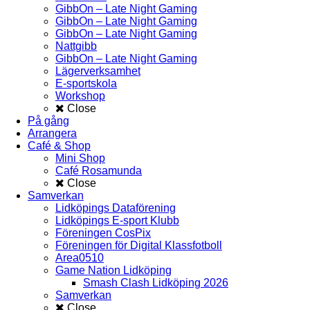
GibbOn – Late Night Gaming
GibbOn – Late Night Gaming
GibbOn – Late Night Gaming
Nattgibb
GibbOn – Late Night Gaming
Lägerverksamhet
E-sportskola
Workshop
Close
På gång
Arrangera
Café & Shop
Mini Shop
Café Rosamunda
Close
Samverkan
Lidköpings Dataförening
Lidköpings E-sport Klubb
Föreningen CosPix
Föreningen för Digital Klassfotboll
Area0510
Game Nation Lidköping
Smash Clash Lidköping 2026
Samverkan
Close