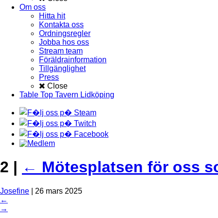
Om oss
Hitta hit
Kontakta oss
Ordningsregler
Jobba hos oss
Stream team
Föräldrainformation
Tillgänglighet
Press
Close
Table Top Tavern Lidköping
2
|
←
Mötesplatsen för oss s
Josefine
|
26 mars 2025
←
→