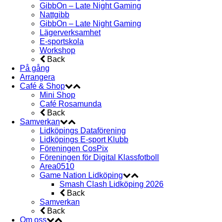
GibbOn – Late Night Gaming
Nattgibb
GibbOn – Late Night Gaming
Lägerverksamhet
E-sportskola
Workshop
Back
På gång
Arrangera
Café & Shop
Mini Shop
Café Rosamunda
Back
Samverkan
Lidköpings Dataförening
Lidköpings E-sport Klubb
Föreningen CosPix
Föreningen för Digital Klassfotboll
Area0510
Game Nation Lidköping
Smash Clash Lidköping 2026
Back
Samverkan
Back
Om oss