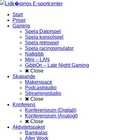
Start
Priser
Gaming
Spela Datorspel
Spela konsolspel
Spela retrospel
Spela racingsimulator
Nattgibb
Mini – LAN
GibbOn – Late Night Gaming
Close
Skapande
Makerspace
Podcaststudio
Streamingstudio
Close
Konferens
Konferensrum (Digitalt)
Konferensrum (Analogt)
Close
Aktivitetspaket
Barnkalas
After Work