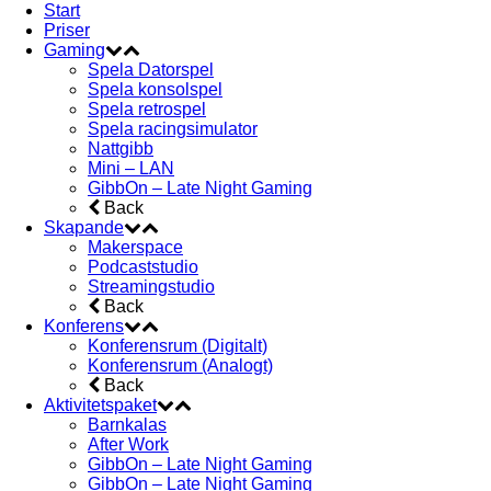
Start
Priser
Gaming
Spela Datorspel
Spela konsolspel
Spela retrospel
Spela racingsimulator
Nattgibb
Mini – LAN
GibbOn – Late Night Gaming
Back
Skapande
Makerspace
Podcaststudio
Streamingstudio
Back
Konferens
Konferensrum (Digitalt)
Konferensrum (Analogt)
Back
Aktivitetspaket
Barnkalas
After Work
GibbOn – Late Night Gaming
GibbOn – Late Night Gaming